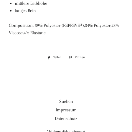
mittlere Leibhöhe
langes Bein
Composition: 39% Polyester (REPREVE®),34% Polyester,23%
Viscose,4% Elastane
Teilen
Auf
Pinnen
Auf
Facebook
Pinterest
teilen
pinnen
Suchen
Impressum
Datenschutz
Widerrufsbelehrung