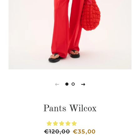
Pants Wilcox
Normaler
€120,00
Sonderpreis
€35,00
Preis