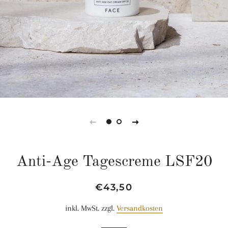
Anti-Age Tagescreme LSF20
Normaler
Sonderpreis
€43,50
Preis
inkl. MwSt. zzgl.
Versandkosten